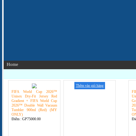
Home
Thêm vào giỏ hàng
FIFA World Cup 2026™
F
Unisex Dry-Fit Jersey Red
Un
Gradient + FIFA World Cup
Gr
2026™ Double Wall Vacuum
20
Tumbler 900ml (Red) (MY
Tu
ONLY)
O
Điểm :
GP75000.00
Đi