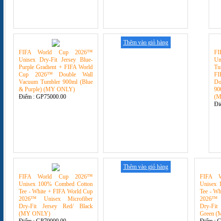
Thêm vào giỏ hàng
FIFA World Cup 2026™
F
Unisex Dry-Fit Jersey Blue-
U
Purple Gradient + FIFA World
Tu
Cup 2026™ Double Wall
F
Vacuum Tumbler 900ml (Blue
Do
& Purple) (MY ONLY)
90
Điểm :
GP75000.00
(
Đi
Thêm vào giỏ hàng
FIFA World Cup 2026™
FIFA 
Unisex 100% Combed Cotton
Unisex 
Tee - White + FIFA World Cup
Tee - Wh
2026™ Unisex Microfiber
2026™ 
Dry-Fit Jersey Red/ Black
Dry-Fit
(MY ONLY)
Green 