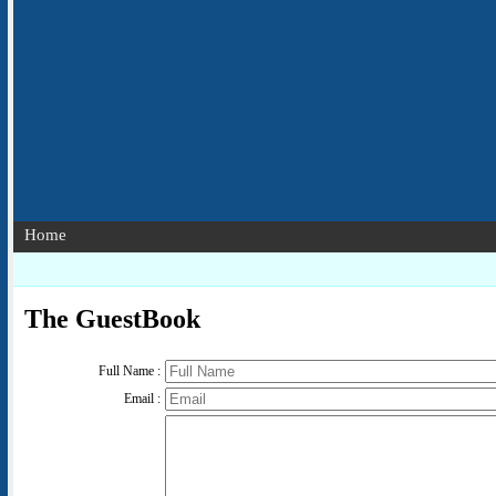
Home
The GuestBook
Full Name :
Email :