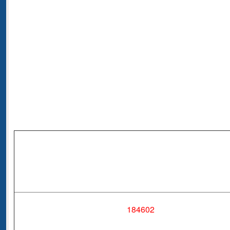
31 八月 2021 幸运儿
M
MYR 10,000.00
184602
-none-