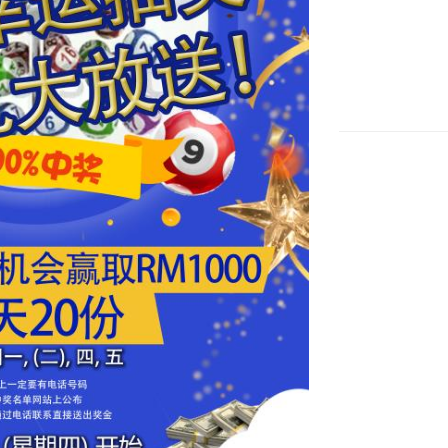
@ 每星期一，(
@ 单上一定要
@ 中奖名单网
官方会通过电话
1/Oct
49322541
28256300
34838019
25288992
25291132
49323055
34833015
28254195
34837526 
49321672 
34831789 
28255175 