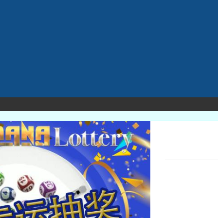
天天幸
至各位敬爱的Goo
开始，凡一张单内
除了能赢百万积
@ 一天20份。