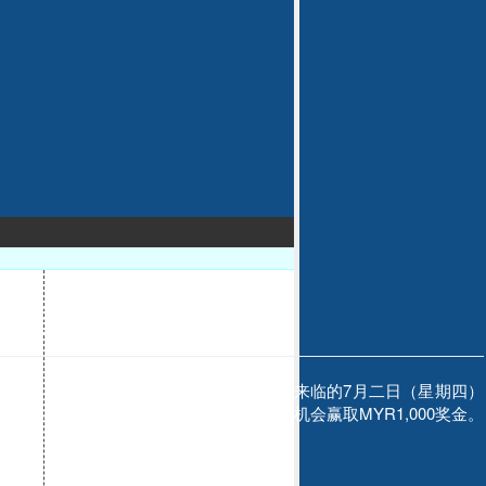
运抽奖来了
d4D, Perdana, Lucky代理会员们，即将来临的7月二日（星期四）
下单一天超过MYR20的会员就能合格有机会赢取MYR1,000奖金。
宝，还能天天抽奖赢奖金。