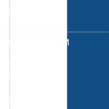
二)，四，五。
有电话号码。
站上公布。
联系直接送出奖金。
 中奖名单 : 9:30PM
 - MAA*B899 @01680**552
 - QAH*888 @01388**907
 - WWW*HHH2 @01288**116
 - PNA*8801 @01685**178
 - ZBA*7832 @01298**256
 - J1T*00BB @01659**793
 - H22*54AB @01240**667
 - KAR*AAPP5 @01783**895
- 1Z1*101 @01727**919
- 899*A18 @01285**063
- LTE*010 @01489**097
- AA9*99 @01040**000